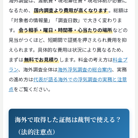
海外調査は、渡航費・現地滞在費・現地体制が必要に
なるため、
国内調査より費用が高くなります
。総額は
「対象者の情報量」「調査日数」で大きく変わりま
す。
会う相手・曜日・時間帯・心当たりの場所
などの
見当がつくほど、短期間で証拠を押さえられ費用を抑
えられます。具体的な費用は状況により異なるため、
まずは
無料でお見積り
します。料金の考え方は
料金プ
ラン
、海外調査全体は
海外浮気調査の総合案内
、実務
の進め方は
代表が語る海外での浮気調査の実務と注意
点
をご覧ください。
海外で取得した証拠は裁判で使える？
（法的注意点）