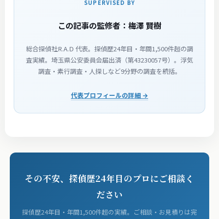
SUPERVISED BY
この記事の監修者：梅澤 賢樹
総合探偵社R.A.D 代表。探偵歴24年目・年間1,500件超の調
査実績。埼玉県公安委員会届出済（第43230057号）。浮気
調査・素行調査・人探しなど9分野の調査を統括。
代表プロフィールの詳細 →
その不安、探偵歴24年目のプロにご相談く
ださい
探偵歴24年目・年間1,500件超の実績。ご相談・お見積りは完