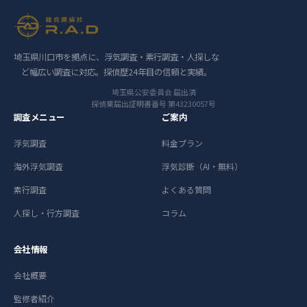
埼玉県川口市を拠点に、浮気調査・素行調査・人探しな
ど幅広い調査に対応。探偵歴24年目の信頼と実績。
埼玉県公安委員会 届出済
探偵業届出証明書番号 第43230057号
調査メニュー
ご案内
浮気調査
料金プラン
海外浮気調査
浮気診断（AI・無料）
素行調査
よくある質問
人探し・行方調査
コラム
会社情報
会社概要
監修者紹介