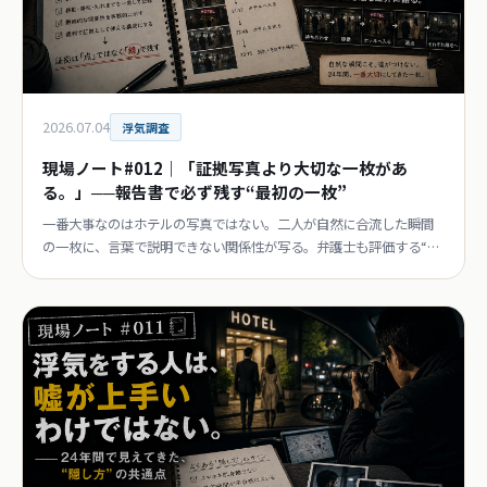
2026.07.04
浮気調査
現場ノート#012｜「証拠写真より大切な一枚があ
る。」──報告書で必ず残す“最初の一枚”
一番大事なのはホテルの写真ではない。二人が自然に合流した瞬間
の一枚に、言葉で説明できない関係性が写る。弁護士も評価する“点
ではなく線”の報告書。連載第12回。