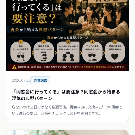
2026.07.16
浮気調査
「同窓会に行ってくる」は要注意？同窓会から始まる
浮気の典型パターン
危ないのは当日ではなく数週間後。再会→LINE交換→2人での再会と
いう進行の型と、時系列チェックリストを実例つきで。