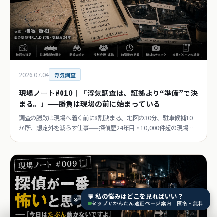
2026.07.04
浮気調査
現場ノート#010｜「浮気調査は、証拠より“準備”で決
まる。」──勝負は現場の前に始まっている
調査の勝敗は現場へ着く前に8割決まる。地図の30分、駐車候補10
か所、想定外を減らす仕事——探偵歴24年目・10,000件超の現場で
確信した「準備の力」。連載第10回。
💬 私の悩みはどこを見ればいい？
×
タップでかんたん適正ページ案内｜匿名・無料