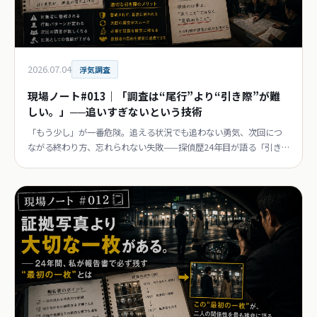
2026.07.04
浮気調査
現場ノート#013｜「調査は“尾行”より“引き際”が難
しい。」──追いすぎないという技術
「もう少し」が一番危険。追える状況でも追わない勇気、次回につ
ながる終わり方、忘れられない失敗——探偵歴24年目が語る「引き
際」の技術。連載第13回。