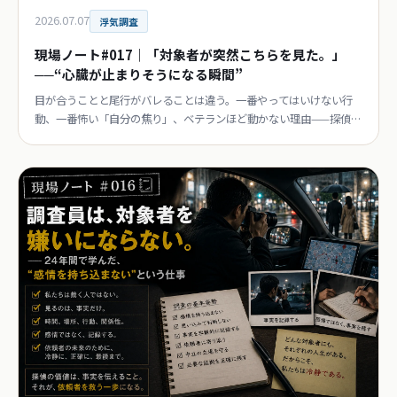
2026.07.07
浮気調査
現場ノート#017｜「対象者が突然こちらを見た。」
──“心臓が止まりそうになる瞬間”
目が合うことと尾行がバレることは違う。一番やってはいけない行
動、一番怖い「自分の焦り」、ベテランほど動かない理由——探偵歴
24年目が語るヒヤリの瞬間。連載第17回。