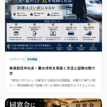
2026.07.16
浮気調査
単身赴任中の夫・妻の浮気を見抜く方法と証拠の取り
方
「現地に行けない」を解決する探偵の出張調査。木曜だけ帰りが遅
い——現地稼働3日で証拠に至った実例と危険度セルフチェック10。