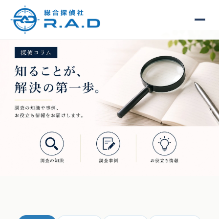
探偵コラム｜総合探偵社R.A.D