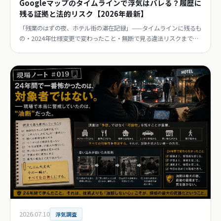
Googleマップのタイムラインで浮気はバレる？履歴に
残る証拠と法的リスク【2026年最新】
「残業のはずの夜、ホテル街の滞在記録」——タイムラインに残るも
の・2024年仕様変更で変わったこと・無断で見る違法リスクまで、
現役探偵が正直に解説。
2026.07.10
浮気調査