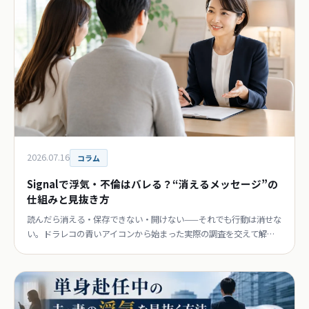
2026.07.16
コラム
Signalで浮気・不倫はバレる？“消えるメッセージ”の
仕組みと見抜き方
読んだら消える・保存できない・開けない——それでも行動は消せな
い。ドラレコの青いアイコンから始まった実際の調査を交えて解
説。