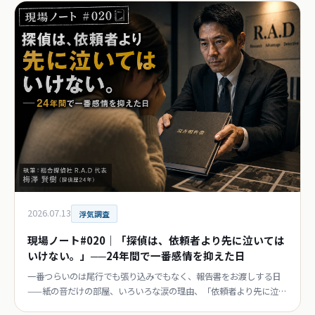
2026.07.13
浮気調査
現場ノート#020｜「探偵は、依頼者より先に泣いては
いけない。」──24年間で一番感情を抑えた日
一番つらいのは尾行でも張り込みでもなく、報告書をお渡しする日
——紙の音だけの部屋、いろいろな涙の理由、「依頼者より先に泣く
な」という先輩の言葉。連載第20回。