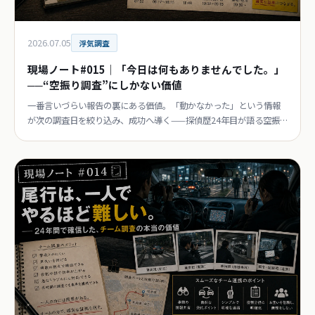
2026.07.05
浮気調査
現場ノート#015｜「今日は何もありませんでした。」
──“空振り調査”にしかない価値
一番言いづらい報告の裏にある価値。「動かなかった」という情報
が次の調査日を絞り込み、成功へ導く——探偵歴24年目が語る空振
りの意味。連載第15回。