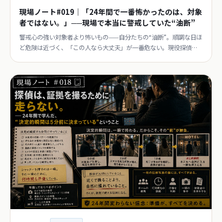
現場ノート#019｜「24年間で一番怖かったのは、対象
者ではない。」──現場で本当に警戒していた“油断”
警戒心の強い対象者より怖いもの——自分たちの“油断”。順調な日ほ
ど危険は近づく、「この人なら大丈夫」が一番危ない。現役探偵
が“慣れ”と戦い続ける理由。連載第19回。