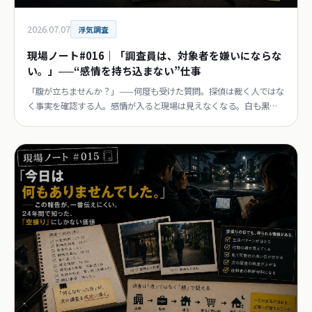
2026.07.07
浮気調査
現場ノート#016｜「調査員は、対象者を嫌いにならな
い。」──“感情を持ち込まない”仕事
「腹が立ちませんか？」——何度も受けた質問。探偵は裁く人ではな
く事実を確認する人。感情が入ると現場は見えなくなる。白も黒も
同じ重さで伝える。連載第16回。