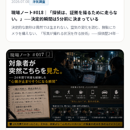
2026.07.08
浮気調査
現場ノート#018｜「探偵は、証拠を撮るために走らな
い。」──決定的瞬間は5分前に決まっている
決定的な数秒は偶然では生まれない。空気の変化を読む、無駄にカ
メラを構えない、「写真が撮れる状況を作る技術」——探偵歴24年
目が語る一枚の裏側。連載第18回。