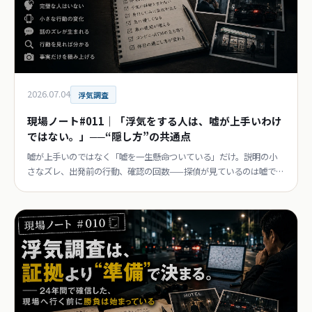
2026.07.04
浮気調査
現場ノート#011｜「浮気をする人は、嘘が上手いわけ
ではない。」──“隠し方”の共通点
嘘が上手いのではなく「嘘を一生懸命ついている」だけ。説明の小
さなズレ、出発前の行動、確認の回数——探偵が見ているのは嘘では
なく行動。探偵歴24年目の連載第11回。