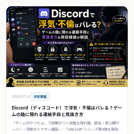
2026.07.13
浮気調査
Discord（ディスコード）で浮気・不倫はバレる？ゲー
ムの陰に隠れる連絡手段と見抜き方
「ゲームのやつだよ」で説明がつく完璧な隠れ蓑。匿名・非公開サ
ーバー・深夜のイヤホン通話——“LINE以外”シリーズ第4弾を現役探