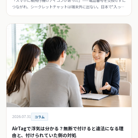
「スマホに紙飛行機のアイコンがあった」——電話番号を交換せずに
つながれ、シークレットチャットは端末外に出ない。日本で"入って
いること自体"がサインになる理由を現役探偵が解説。
2026.07.31
コラム
AirTagで浮気は分かる？無断で付けると違法になる理
由と、付けられていた側の対処