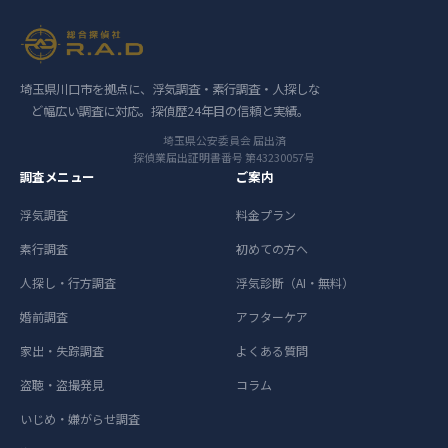
埼玉県川口市を拠点に、浮気調査・素行調査・人探しな
ど幅広い調査に対応。探偵歴24年目の信頼と実績。
埼玉県公安委員会 届出済
探偵業届出証明書番号 第43230057号
調査メニュー
ご案内
浮気調査
料金プラン
素行調査
初めての方へ
人探し・行方調査
浮気診断（AI・無料）
婚前調査
アフターケア
家出・失踪調査
よくある質問
盗聴・盗撮発見
コラム
いじめ・嫌がらせ調査