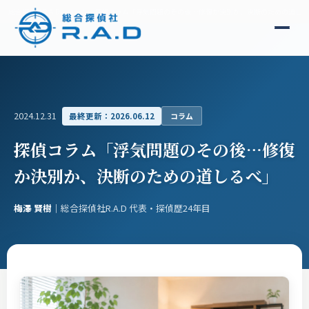
総合探偵社R.A.D
コラム
探偵コラム「浮気問題のその後…修復か決別か、決断のための道しる
2024.12.31
最終更新：2026.06.12
コラム
探偵コラム「浮気問題のその後…修復
か決別か、決断のための道しるべ」
梅澤 賢樹
｜総合探偵社R.A.D 代表・探偵歴24年目