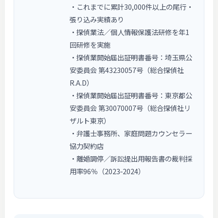
・これまでに累計30,000件以上の尾行・
張り込み実績あり
・探偵業法／個人情報保護法研修を年1
回研修を実施
・探偵業開始届出証明書番号：埼玉県公
安委員会 第43230057号（総合探偵社
R.A.D）
・探偵業開始届出証明書番号：東京都公
安委員会 第30070007号（総合探偵社リ
ザルト東京）
・弁護士事務所、家庭問題カウンセラー
協力契約店
・離婚調停／訴訟提出用報告書の裁判採
用率96％（2023‑2024）