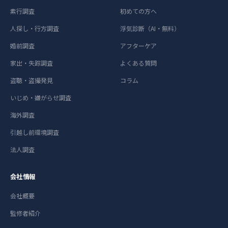
素行調査
初めての方へ
人探し・行方調査
浮気診断（AI・無料）
婚前調査
アフターケア
家出・失踪調査
よくある質問
盗聴・盗撮発見
コラム
いじめ・嫌がらせ調査
海外調査
引越し前環境調査
法人調査
会社情報
会社概要
監修者紹介