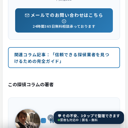
メールでのお問い合わせはこちら
24時間365日無料相談承っております
関連コラム記事：「信頼できる探偵業者を見つ
けるための完全ガイド」
この探偵コラムの著者
💬 その不安、3タップで整理できます
×
梅澤 賢樹
深夜も対応中｜匿名・無料