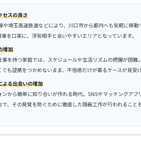
クセスの良さ
北線や埼玉高速鉄道などにより、川口市から都内へも気軽に移動
用事を口実に、浮気相手と会いやすいエリアとなっています。
の増加
仕事を持つ家庭では、スケジュールや生活リズムの把握が困難
くても証拠をつかめないまま、不信感だけが募るケースが見受
及による出会いの増加
ォンから簡単に知り合いが作れる時代。SNSやマッチングアプ
方で、その発覚を防ぐために徹底した隠蔽工作が行われること