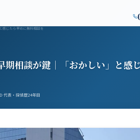
対応エリア
初めての方
よくある質問
コラム
会社概要
監修者紹
と感じたら早めに無料相談を
早期相談が鍵｜「おかしい」と感
.D 代表・探偵歴24年目