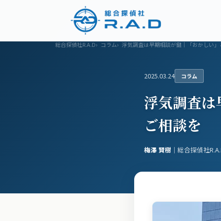
浮気調査
調査メニュー
料金プラン
総合探偵社R.A.D
コラム
浮気調査は早期相談が鍵｜「おかしい」
2025.03.24
コラム
浮気調査は
ご相談を
梅澤 賢樹
｜総合探偵社R.A