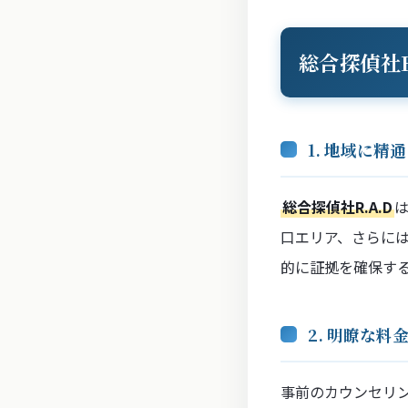
総合探偵社R
1. 地域に精
総合探偵社R.A.D
口エリア、さらに
的に証拠を確保す
2. 明瞭な
事前のカウンセリ