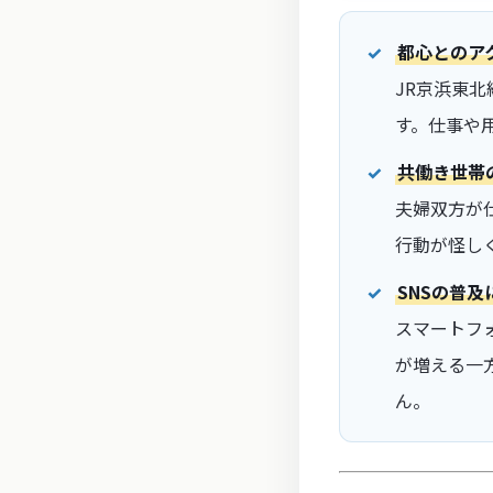
都心とのア
JR京浜東
す。仕事や
共働き世帯
夫婦双方が
行動が怪し
SNSの普
スマートフ
が増える一
ん。