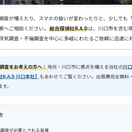
頻度が増えたり、スマホの扱いが変わったりと、少しでも
家へご相談ください。
総合探偵社R.A.D
は、川口市を含む
浮気調査・不倫調査を中心に多岐にわたるご依頼に迅速に
調査をお考えの方へ：
地元・川口市に拠点を構える当社の
川
R.A.D 川口本社】
もあわせてご覧ください。出張費完全無料・2
ます。
次
気調査が必要とされる背景