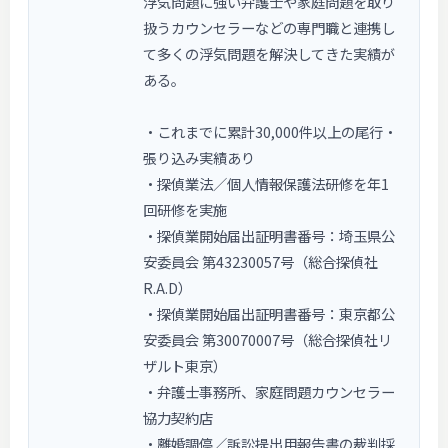
浮気問題に強い弁護士や家庭問題を取り
扱うカウンセラーなどの専門職と連携し
て多くの浮気問題を解決してきた実績が
ある。
・これまでに累計30,000件以上の尾行・
張り込み実績あり
・探偵業法／個人情報保護法研修を年1
回研修を実施
・探偵業開始届出証明書番号：埼玉県公
安委員会 第43230057号（総合探偵社
R.A.D）
・探偵業開始届出証明書番号：東京都公
安委員会 第30070007号（総合探偵社リ
ザルト東京）
・弁護士事務所、家庭問題カウンセラー
協力契約店
・離婚調停／訴訟提出用報告書の裁判採