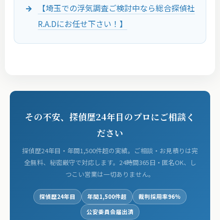
【埼玉での浮気調査ご検討中なら総合探偵社
R.A.Dにお任せ下さい！】
その不安、探偵歴24年目のプロにご相談く
ださい
探偵歴24年目・年間1,500件超の実績。ご相談・お見積りは完
全無料、秘密厳守で対応します。24時間365日・匿名OK、し
つこい営業は一切ありません。
探偵歴24年目
年間1,500件超
裁判採用率96%
公安委員会届出済