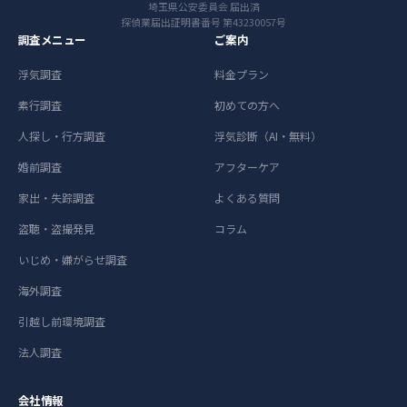
埼玉県公安委員会 届出済
探偵業届出証明書番号 第43230057号
調査メニュー
ご案内
浮気調査
料金プラン
素行調査
初めての方へ
人探し・行方調査
浮気診断（AI・無料）
婚前調査
アフターケア
家出・失踪調査
よくある質問
盗聴・盗撮発見
コラム
いじめ・嫌がらせ調査
海外調査
引越し前環境調査
法人調査
会社情報