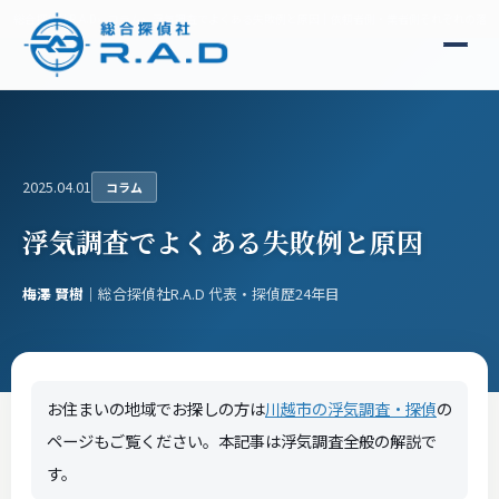
総合探偵社R.A.D
コラム
浮気調査でよくある失敗例と原因｜依頼者側・業者側それぞれの落と
2025.04.01
コラム
浮気調査でよくある失敗例と原因
梅澤 賢樹
｜総合探偵社R.A.D 代表・探偵歴24年目
お住まいの地域でお探しの方は
川越市の浮気調査・探偵
の
ページもご覧ください。本記事は浮気調査全般の解説で
す。