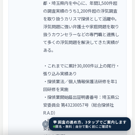
都・埼玉県内を中心に、年間1,500件超
の調査実績のうち1,200件超の浮気調査
を取り扱うカリスマ探偵として活躍中。
浮気問題に強い弁護士や家庭問題を取り
扱うカウンセラーなどの専門職と連携し
て多くの浮気問題を解決してきた実績が
ある。
・これまでに累計30,000件以上の尾行・
張り込み実績あり
・探偵業法／個人情報保護法研修を年1
回研修を実施
・探偵業開始届出証明書番号：埼玉県公
安委員会 第43230057号（総合探偵社
R.A.D）
・探偵業開始届出証明書番号：東京都公
💬 調査の進め方、3タップでご案内します
×
匿名・無料｜自分で動く前にご確認を
安委員会 第30070007号（総合探偵社リ