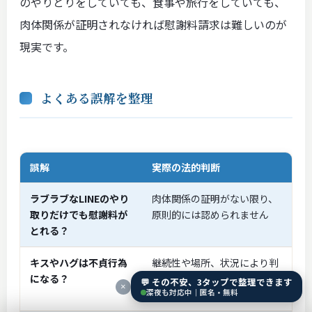
のやりとりをしていても、食事や旅行をしていても、
肉体関係が証明されなければ慰謝料請求は難しいのが
現実です。
よくある誤解を整理
誤解
実際の法的判断
ラブラブなLINEのやり
肉体関係の証明がない限り、
取りだけでも慰謝料が
原則的には認められません
とれる？
キスやハグは不貞行為
継続性や場所、状況により判
になる？
断が分かれますが、証拠にな
💬 その不安、3タップで整理できます
×
深夜も対応中｜匿名・無料
り得ます