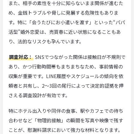
また、相手の素性を十分に知らないまま関係が進むた
め、金銭トラブルや脅しに発展する危険性もありま
す。特に「会うたびにお小遣いを渡す」といった“パパ
活型”婚外恋愛は、売買春に近い状態になることもあ
り、法的なリスクも孕んでいます。
調査対応：
SNSでつながった関係は接触日が不規則で
あり、かつ行動時間帯もまちまちなため、事前情報の
収集が重要です。LINE履歴やスケジュールの傾向を依
頼者と共有し、2〜3回の尾行によって決定的証拠を押
さえる調査設計が有効です。
特にホテル出入りや同伴の食事、駅やカフェでの待ち
合わせなど「物理的接触」の瞬間を写真や映像で残す
ことが、慰謝料請求において強力な材料となります。