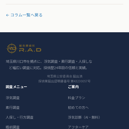
← コラム一覧へ戻る
埼玉県川口市を拠点に、浮気調査・素行調査・人探しな
ど幅広い調査に対応。探偵歴24年目の信頼と実績。
埼玉県公安委員会 届出済
探偵業届出証明書番号 第43230057号
調査メニュー
ご案内
浮気調査
料金プラン
素行調査
初めての方へ
人探し・行方調査
浮気診断（AI・無料）
婚前調査
アフターケア