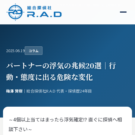
総合探偵社R.A.D
コラム
パートナーの浮気の兆候20選｜行動・態度に出る危険な変化
2025.06.19
コラム
パートナーの浮気の兆候20選｜行
動・態度に出る危険な変化
梅澤 賢樹
｜総合探偵社R.A.D 代表・探偵歴24年目
～4個以上当てはまったら浮気確定⁉ 直ぐに探偵へ相
談下さい～