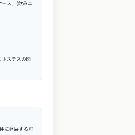
ース。(飲みニ
とホステスの関
仲に発展する可