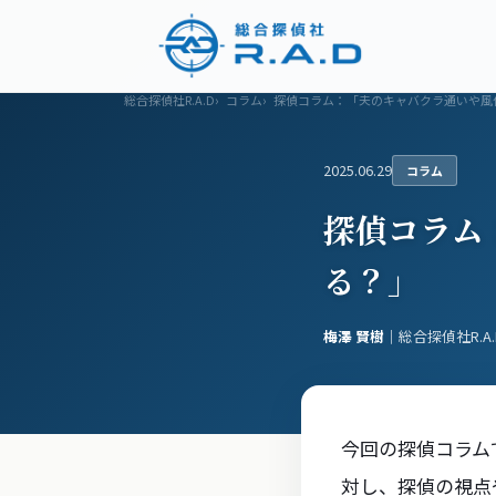
浮気調査
調査メニュー
料金プラン
総合探偵社R.A.D
コラム
探偵コラム：「夫のキャバクラ通いや風
2025.06.29
コラム
探偵コラム
る？」
梅澤 賢樹
｜総合探偵社R.A
今回の探偵コラム
対し、探偵の視点