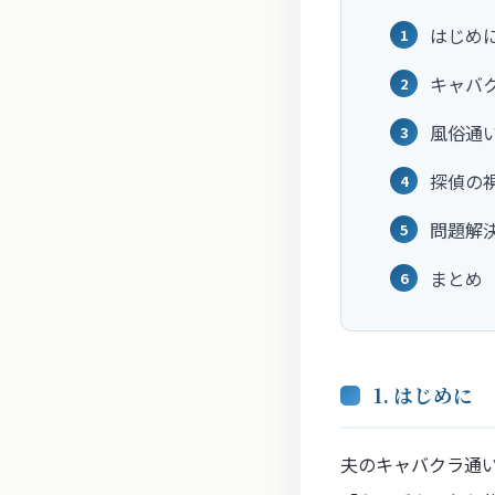
はじめ
キャバ
風俗通
探偵の
問題解
まとめ
1. はじめに
夫のキャバクラ通