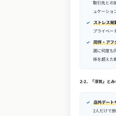
取引先との
ュケーショ
ストレス発
プライベー
同伴・アフ
週に何度も
係を超えた
2-2．「浮気」と
店外デート
2人だけで