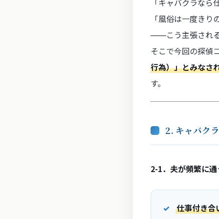
「キャバクラなら
「風俗は一度きり
――こう主張され
そこで今回の探偵
行為）」とみなさ
す。
2. キャバ
2-1．夫が頻繁に
仕事付き合