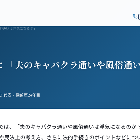
対応エリア
初めての方
よくある質問
コラム
会社概要
監修者紹
俗通いは浮気になる？」
：「夫のキャバクラ通いや風俗通
.D 代表・探偵歴24年目
では、「夫のキャバクラ通いや風俗通いは浮気になるのか
や民法上の考え方、さらに法的手続きのポイントなどにつ