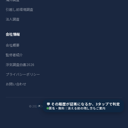
引越し前環境調査
法人調査
会社情報
会社概要
監修者紹介
浮気調査白書2026
プライバシーポリシー
お問い合わせ
💬 その履歴が証拠になるか、3タップで判定
×
© 2024-2026 総合探偵社R.A.D All Rights Reserved.
匿名・無料｜消える前の残し方もご案内