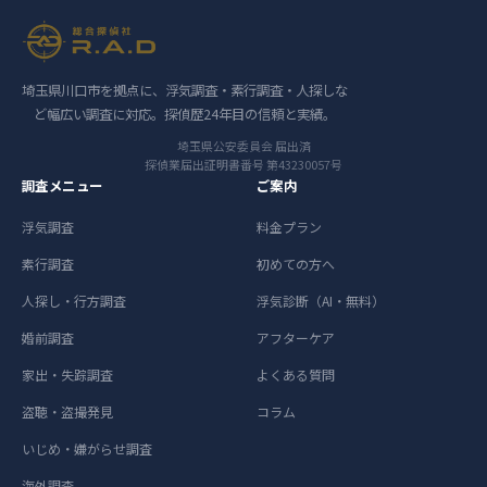
埼玉県川口市を拠点に、浮気調査・素行調査・人探しな
ど幅広い調査に対応。探偵歴24年目の信頼と実績。
埼玉県公安委員会 届出済
探偵業届出証明書番号 第43230057号
調査メニュー
ご案内
浮気調査
料金プラン
素行調査
初めての方へ
人探し・行方調査
浮気診断（AI・無料）
婚前調査
アフターケア
家出・失踪調査
よくある質問
盗聴・盗撮発見
コラム
いじめ・嫌がらせ調査
海外調査