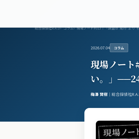
浮気調査
調査メニュー
総合探偵社R.A.D
コラム
現場ノート#013｜「調査は“尾行”より
2026.07.04
コラム
現場ノート#
い。」──
梅澤 賢樹
｜総合探偵社R.A