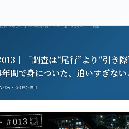
料金プラン
対応エリア
初めての方
よくある質問
コラ
“引き際”が難しい。」──24年間で身についた、追いすぎないという技術
013｜「調査は“尾行”より“引き際
24年間で身についた、追いすぎない
.D 代表・探偵歴24年目