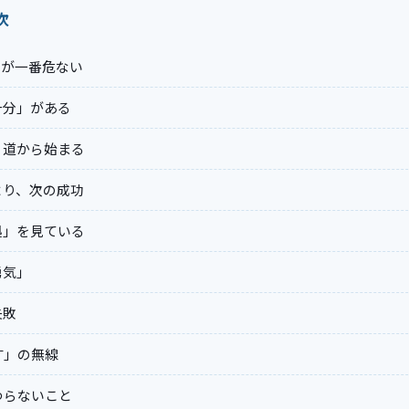
次
」が一番危ない
十分」がある
り道から始まる
より、次の成功
拠」を見ている
勇気」
失敗
す」の無線
わらないこと