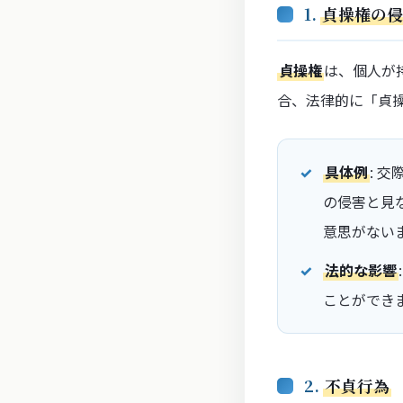
1.
貞操権の侵
貞操権
は、個人が
合、法律的に「貞
具体例
: 
の侵害と見
意思がない
法的な影響
ことができ
2.
不貞行為