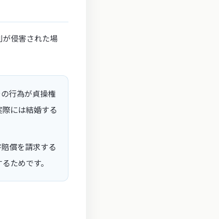
利が侵害された場
その行為が貞操権
実際には結婚する
害賠償を請求する
するためです。