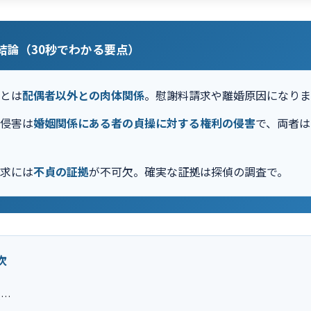
の結論（30秒でわかる要点）
為とは
配偶者以外との肉体関係
。慰謝料請求や離婚原因になりま
の侵害は
婚姻関係にある者の貞操に対する権利の侵害
で、両者は
請求には
不貞の証拠
が不可欠。確実な証拠は探偵の調査で。
次
は…