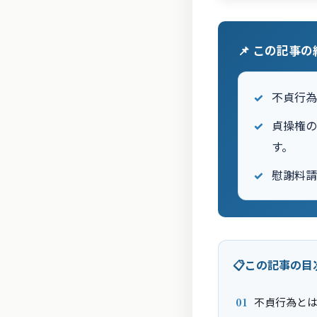
📌 この記事
不貞行
貞操権
す。
慰謝料
この記事の目
不貞行為と