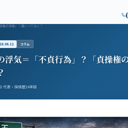
対応エリア
初めての方
よくある質問
コラム
会社概要
監修者紹
操権の侵害」？違いってなに？
.06.12
コラム
の浮気＝「不貞行為」？「貞操権
？
.D 代表・探偵歴24年目