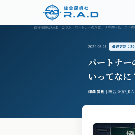
浮気調査
調査メニュー
料金プラン
総合探偵社R.A.D
コラム
パートナーの浮気＝「不貞行為」？「貞
2024.08.28
最終更新：2026
パートナー
いってなに
梅澤 賢樹
｜総合探偵社R.A