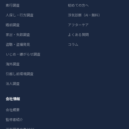
素行調査
初めての方へ
人探し・行方調査
浮気診断（AI・無料）
婚前調査
アフターケア
家出・失踪調査
よくある質問
盗聴・盗撮発見
コラム
いじめ・嫌がらせ調査
海外調査
引越し前環境調査
法人調査
会社情報
会社概要
監修者紹介