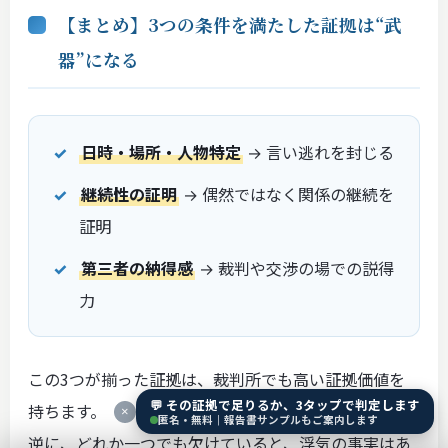
【まとめ】3つの条件を満たした証拠は“武
器”になる
日時・場所・人物特定
→ 言い逃れを封じる
継続性の証明
→ 偶然ではなく関係の継続を
証明
第三者の納得感
→ 裁判や交渉の場での説得
力
この3つが揃った証拠は、裁判所でも高い証拠価値を
💬 その証拠で足りるか、3タップで判定します
持ちます。
×
匿名・無料｜報告書サンプルもご案内します
逆に、どれか一つでも欠けていると、浮気の事実はあ