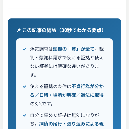
📌 この記事の結論（30秒でわかる要点）
浮気調査は
証拠の「質」が全て
。裁
判・慰謝料請求で使える証拠と使え
ない証拠には明確な違いがありま
す。
使える証拠の条件は
不貞行為が分か
る／日時・場所が明確／適法に取得
の3点です。
自分で集めた証拠は無効になりが
ち。
探偵の尾行・張り込みによる現