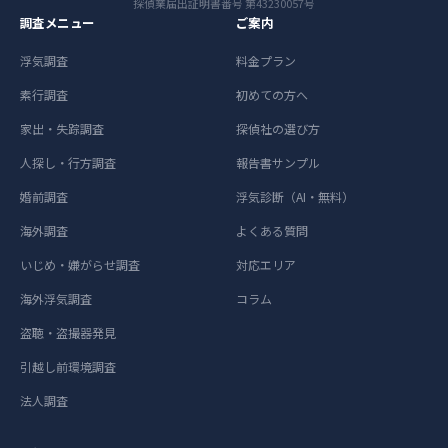
探偵業届出証明書番号 第43230057号
調査メニュー
ご案内
浮気調査
料金プラン
素行調査
初めての方へ
家出・失踪調査
探偵社の選び方
人探し・行方調査
報告書サンプル
婚前調査
浮気診断（AI・無料）
海外調査
よくある質問
いじめ・嫌がらせ調査
対応エリア
海外浮気調査
コラム
盗聴・盗撮器発見
引越し前環境調査
法人調査