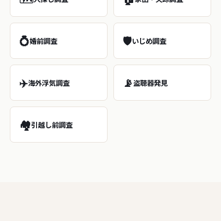
💍
🛡️
婚前調査
いじめ調査
✈️
📡
海外浮気調査
盗聴器発見
🏘️
引越し前調査