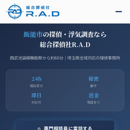
飯能市
の探偵・浮気調査なら
総合探偵社R.A.D
西武池袋線飯能駅から約60分｜埼玉県全域対応の探偵事務所
24h
秘密
相談受付
厳守
即日
返金
対応可
保証あり
専門相談員に電話する