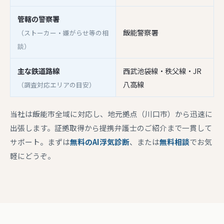
管轄の警察署
飯能警察署
（ストーカー・嫌がらせ等の相
談）
主な鉄道路線
西武池袋線・秩父線・JR
八高線
（調査対応エリアの目安）
当社は飯能市全域に対応し、地元拠点（川口市）から迅速に
出張します。証拠取得から提携弁護士のご紹介まで一貫して
サポート。まずは
無料のAI浮気診断
、または
無料相談
でお気
軽にどうぞ。