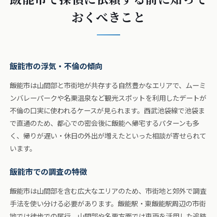
おくべきこと
飯能市の浮気・不倫の傾向
飯能市は山間部と市街地が共存する自然豊かなエリアで、ムーミ
ンバレーパークや名栗温泉など観光スポットを利用したデートが
不倫の口実に使われるケースが見られます。西武池袋線で池袋ま
で直通のため、都心での密会後に飯能へ帰宅するパターンも多
く、帰りが遅い・休日の外出が増えたといった相談が寄せられて
います。
飯能市での調査の特徴
飯能市は山間部を含む広大なエリアのため、市街地と郊外で調査
手法を使い分ける必要があります。飯能駅・東飯能駅周辺の市街
地では徒歩での尾行、山間部や名栗方面では車両を活用した追跡