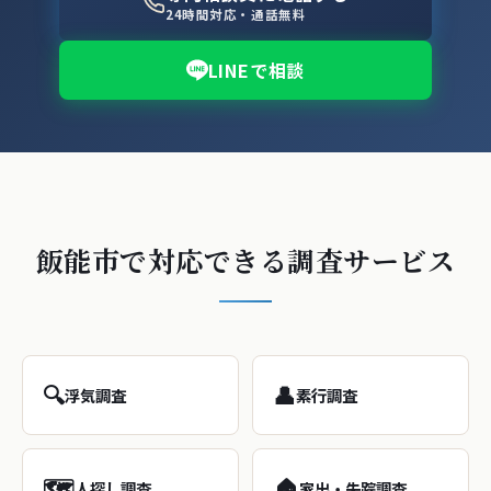
24時間対応・通話無料
LINEで相談
飯能市で対応できる調査サービス
🔍
👤
浮気調査
素行調査
🗺️
🏠
人探し調査
家出・失踪調査