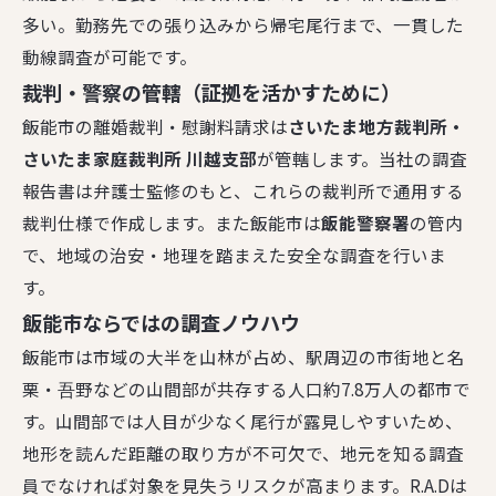
多い。勤務先での張り込みから帰宅尾行まで、一貫した
動線調査が可能です。
裁判・警察の管轄（証拠を活かすために）
飯能市の離婚裁判・慰謝料請求は
さいたま地方裁判所・
さいたま家庭裁判所 川越支部
が管轄します。当社の調査
報告書は弁護士監修のもと、これらの裁判所で通用する
裁判仕様で作成します。また飯能市は
飯能警察署
の管内
で、地域の治安・地理を踏まえた安全な調査を行いま
す。
飯能市ならではの調査ノウハウ
飯能市は市域の大半を山林が占め、駅周辺の市街地と名
栗・吾野などの山間部が共存する人口約7.8万人の都市で
す。山間部では人目が少なく尾行が露見しやすいため、
地形を読んだ距離の取り方が不可欠で、地元を知る調査
員でなければ対象を見失うリスクが高まります。R.A.Dは