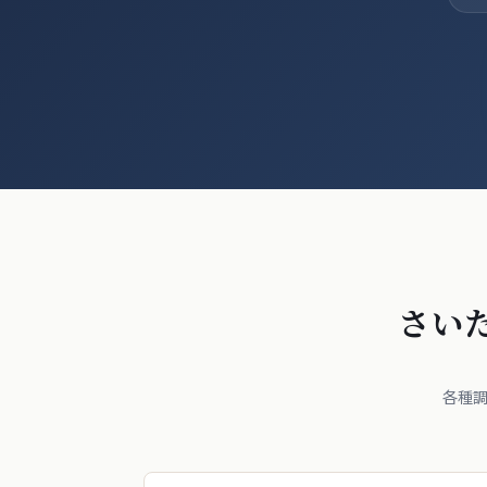
さい
各種