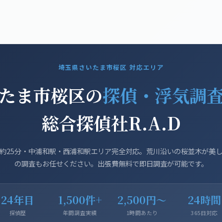
応エリア
初めての方
よくある質問
コラム
会社概要
埼玉県さいたま市桜区 対応エリア
たま市桜区の
探偵・浮気調
総合探偵社R.A.D
約25分・中浦和駅・西浦和駅エリア完全対応。荒川沿いの桜並木が美
の調査もお任せください。出張費無料で即日調査が可能です。
24年目
1,500件+
2,500円〜
24時間
探偵歴
年間調査実績
1時間あたり
365日対応