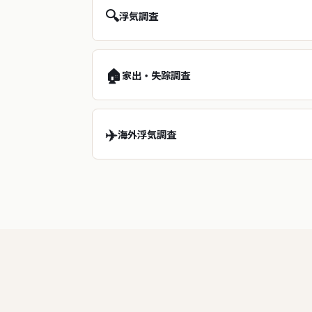
🔍
浮気調査
🏠
家出・失踪調査
✈️
海外浮気調査