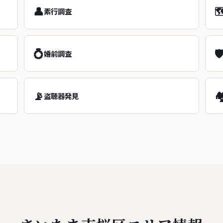
👤

素行調査
💍
🛡
婚前調査
📡
🏘
盗聴器発見