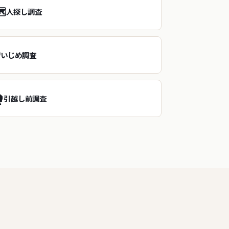
️
人探し調査
️
いじめ調査
️
引越し前調査