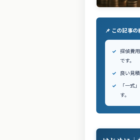
📌 この記事
探偵費
です。
良い見
「一式
す。