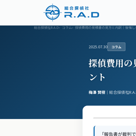
浮気調査
調査メニュー
料金プラン
総合探偵社R.A.D
コラム
探偵費用の見積書の見方と内訳｜後悔し
2025.07.30
コラム
探偵費用の
ント
梅澤 賢樹
｜総合探偵社R.A
「報告書が裁判で