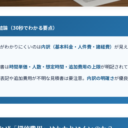
の結論（30秒でわかる要点）
用がわかりにくいのは
内訳（基本料金・人件費・諸経費）
が見
積書は
時間単価・人数・想定時間・追加費用の上限
が明記されて
」表記や追加費用が不明な見積書は要注意。
内訳の明確さ
が優