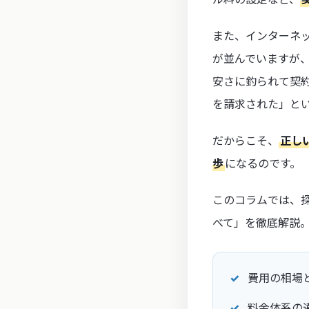
また、インターネ
が並んでいますが
安さに釣られて契
を請求された」と
だからこそ、
正し
歩
になるのです。
このコラムでは、探
べて」を徹底解説
費用の相場
料金体系の