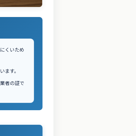
えにくいため
います。
良業者の証で