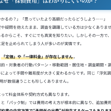
なぜ「探偵費用」はわかりにくいのか？
かかるの？」「思っていたより高額だったらどうしよう……」
安や疑問を抱えたまま、調査を躊躇している方は少なくありま
あるからこそ、すぐにでも真実を知りたい。しかしその一方で、
に足を止められてしまう人が多いのが実情です。
、
「定価」や「一律料金」が存在しません
。
目的・対象者の行動パターン・移動範囲・居住地・調査期間・
件によって手間や難易度が大きく変わるからです。同じ「浮気調
費用が数倍違うことも珍しくありません。
よって料金体系や契約方式も異なります。
」と「パック制」では費用の考え方が根本的に異なり、追加費
契約書の内容次第で“予想外の出費”が発生するケースもありま