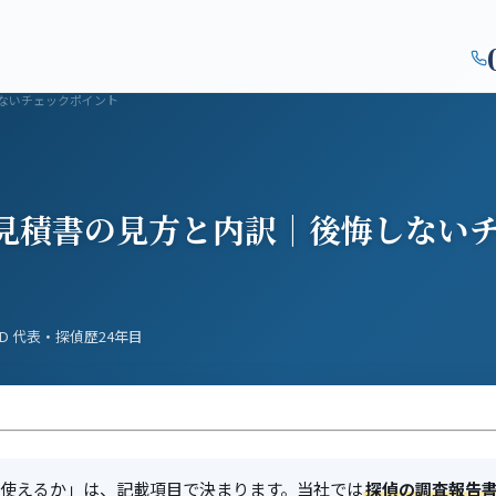
対応エリア
初めての方
よくある質問
コラム
会社概要
監修者紹
ないチェックポイント
見積書の見方と内訳｜後悔しない
.D 代表・探偵歴24年目
使えるか」は、記載項目で決まります。当社では
探偵の調査報告