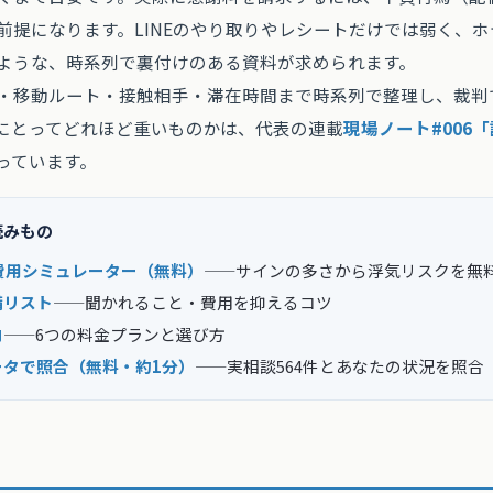
前提になります。LINEのやり取りやレシートだけでは弱く、
ような、時系列で裏付けのある資料が求められます。
・移動ルート・接触相手・滞在時間まで時系列で整理し、裁判
にとってどれほど重いものかは、代表の連載
現場ノート#006
っています。
読みもの
費用シミュレーター（無料）
——サインの多さから浮気リスクを無
備リスト
——聞かれること・費用を抑えるコツ
内
——6つの料金プランと選び方
ータで照合（無料・約1分）
——実相談564件とあなたの状況を照合