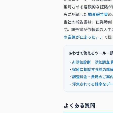
推認させる客観的な証拠が
もに記録した
調査報告書
の
当社の報告書は、出発時刻
す。報告書が依頼者の人生
の空気が止まった。」
で綴
あわせて使えるツール・
・
AI浮気診断
浮気調査 
・
探偵に相談する前の準
・
調査料金・費用のご案
・
浮気されてる確率をデ
よくある質問