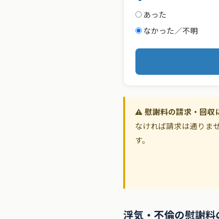
あった
なかった／不明
⚠️ 慰謝料の請求・回
なければ請求は通りま
す。
浮気・不倫の慰謝料