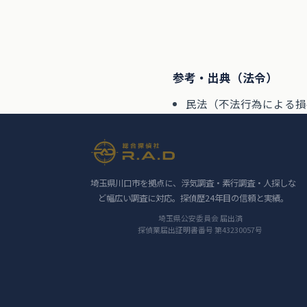
参考・出典（法令）
民法（不法行為による損害
埼玉県川口市を拠点に、浮気調査・素行調査・人探しな
ど幅広い調査に対応。探偵歴24年目の信頼と実績。
埼玉県公安委員会 届出済
探偵業届出証明書番号 第43230057号