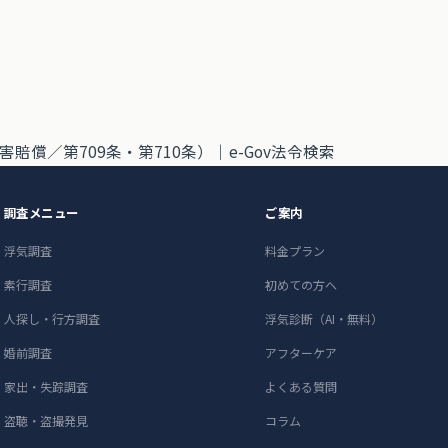
賠償／第709条・第710条）｜
e-Gov法令検索
調査メニュー
ご案内
浮気調査
料金プラン
素行調査
初めての方へ
人探し・行方調査
浮気診断（AI・無料）
婚前調査
アフターケア
家出・失踪調査
よくある質問
盗聴・盗撮発見
コラム