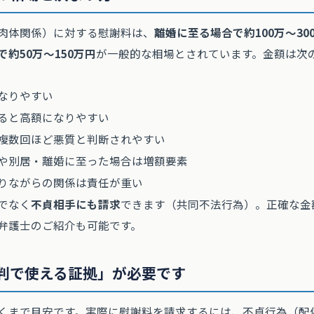
肉体関係）に対する慰謝料は、
離婚に至る場合で約100万〜30
約50万〜150万円
が一般的な相場とされています。金額は次
なりやすい
ると高額になりやすい
複数回ほど悪質と判断されやすい
や別居・離婚に至った場合は増額要素
りながらの関係は責任が重い
でなく
不貞相手にも請求
できます（共同不法行為）。正確な金
弁護士のご紹介も可能です。
判で使える証拠」が必要です
くまで目安です。実際に慰謝料を請求するには、不貞行為（配