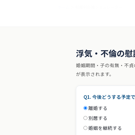
ホーム
＞ 慰謝料計算シミュレーター
浮気調査
調査メニュー
料金プラン
対
浮気・不倫の慰
婚姻期間・子の有無・不貞
が表示されます。
Q1. 今後どうする予定
離婚する
別居する
婚姻を継続する