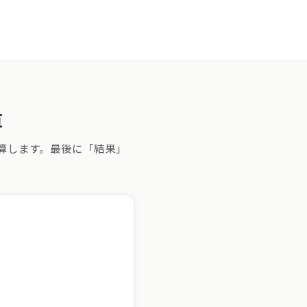
監修者紹介
浮気調査白書2026
お問い合わせ
算
算します。最後に「結果」