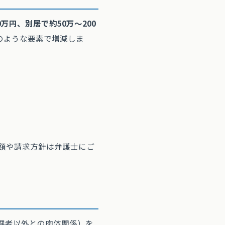
0万円、別居で約50万〜200
のような要素で増減しま
額や請求方針は弁護士にご
偶者以外との肉体関係）を